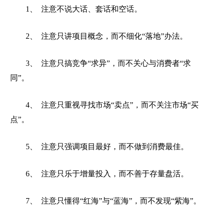
1
、
注意不说大话、套话和空话。
2
、
注意只讲项目概念，而不细化
“
落地
”
办法。
3
、
注意只搞竞争
“
求异
”
，而不关心与消费者
“
求
同
”
。
4
、
注意只重视寻找市场
“
卖点
”
，而不关注市场
“
买
点
”
。
5
、
注意只强调项目最好，而不做到消费最佳。
6
、
注意只乐于增量投入，而不善于存量盘活。
7
、
注意只懂得
“
红海
”
与
“
蓝海
”
，而不发现
“
紫海
”
。